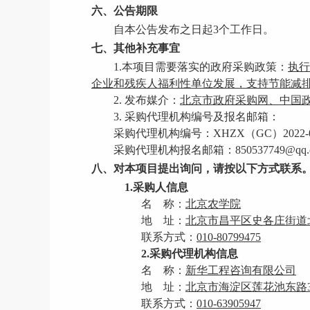
六、公告期限
自本公告发布之日起
3个工作日。
七、其他补充事宜
1.本项目需要落实的政府采购政策：
执
企业和残疾人福利性单位发展，支持节能减
2. 发布媒介：
北京市政府采购网、中国
3
. 采购代理机构编号及报名邮箱：
采购代理机构编号：
XHZX（GC）2022-0
采购代理机构报名邮箱：
850537749
@qq.
八、对本项目提出询问，请按以下方式联系
1.采购人信息
名
称：
北京农学院
地
址：
北京市昌平区史各庄街道
联系方式：
010-80799475
2.采购代理机构信息
名
称
：
新华工程咨询有限公司
地
址：
北京市海淀区莲花池东路
联系方式：
010-
63905947