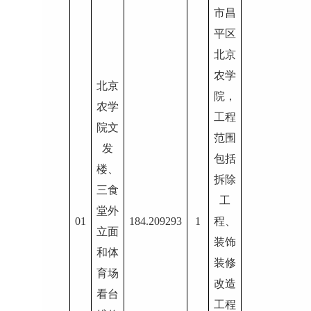
市昌
平区
北京
农学
北京
院，
农学
工程
院文
范围
发
包括
楼、
拆除
三食
工
堂外
01
184.209293
1
程、
立面
装饰
和体
装修
育场
改造
看台
工程