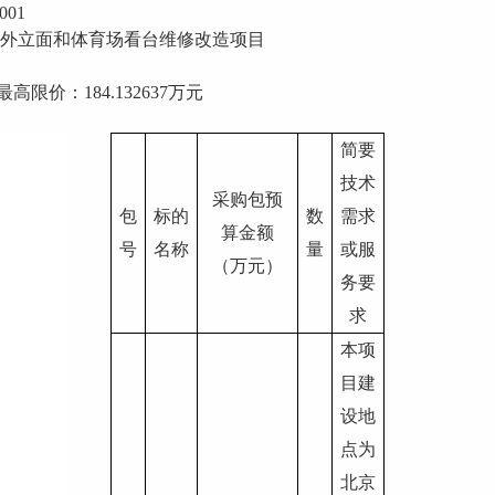
001
外立面和体育场看台维修改造项目
最高限价：
184.132637
万元
简要
技术
采购包预
包
标的
数
需求
算金额
号
名称
量
或服
（万元）
务要
求
本项
目建
设地
点为
北京