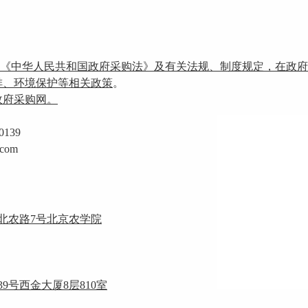
行《中华人民共和国政府采购法》及有关法规、制度规定，在政府
排、环境保护等相关政策
。
政府采购网。
139
com
。
北农路
7号北京农学院
39号西金大厦8层810室