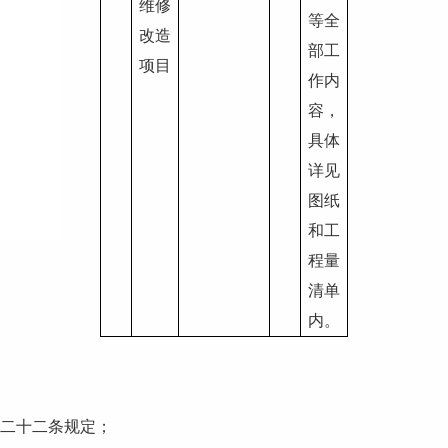
维修
等全
改造
部工
项目
作内
容，
具体
详见
图纸
和工
程量
清单
内
。
第二十二条规定；