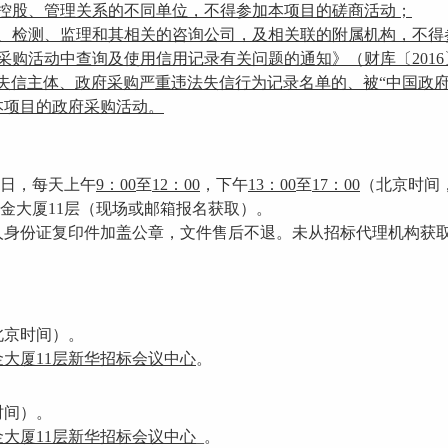
接控股、管理关系的不同单位，不得参加本项目的磋商活动；
理、检测、监理和其相关的咨询公司，及相关联的附属机构，不得
采购活动中查询及使用信用记录有关问题的通知》（财库〔2016
失信主体、政府采购严重违法失信行为记录名单的、被“中国政
本项目的政府采购活动。
日，每天上午
9
：
00
至
1
2
：
00
，下午
13
：
00
至
17
：
00
（北京时间
西金大厦11层（现场或邮箱报名获取）。
人身份证复印件加盖公章，文件售后不退。未从招标代理机构获
北京时间）
。
金大厦11层新华招标会议中心
。
时间）
。
金大厦11层新华招标会议中心
_
。