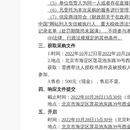
（
5）单位负责人为同一人或者存在直
（
6）凡受托为本次采购的服务进行管
（
7）供应商须符合《财政部关于在政府
中国”网站列入失信被执行人、重大税收违法
记录名单（处罚期限尚未届满），不得参与
(8)法律、行政法规规定的其他条件。
三、获取采购文件
1.时间：
2022
年
10
月
17
日至
2022
年
10
月
24
2.地点：
北京市海淀区莲花池东路
39号
获取：需携带法人授权书原件及被授权
参加。
3
.售价：
500
元
（现金）
，售后不退
。
四、
响应文件提交
截止时间：
2022年10月28日13点30分
（
地点：
北京市海淀区莲花池东路
39号西
五、开启
时间：
2022年10月28日13点30分
（北京
地点：
北京市海淀区莲花池东路
39号西