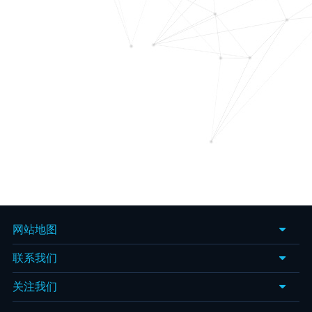
结
备
企
的
动
网站地图
联系我们
关注我们